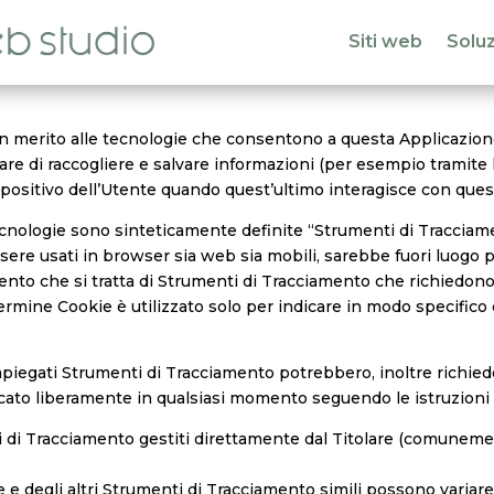
Siti web
Soluz
merito alle tecnologie che consentono a questa Applicazione d
re di raccogliere e salvare informazioni (per esempio tramite l’u
positivo dell’Utente quando quest’ultimo interagisce con ques
cnologie sono sinteticamente definite “Strumenti di Tracciament
re usati in browser sia web sia mobili, sarebbe fuori luogo pa
mento che si tratta di Strumenti di Tracciamento che richiedon
ermine Cookie è utilizzato solo per indicare in modo specifico 
impiegati Strumenti di Tracciamento potrebbero, inoltre richied
ocato liberamente in qualsiasi momento seguendo le istruzion
i di Tracciamento gestiti direttamente dal Titolare (comuneme
 e degli altri Strumenti di Tracciamento simili possono variar