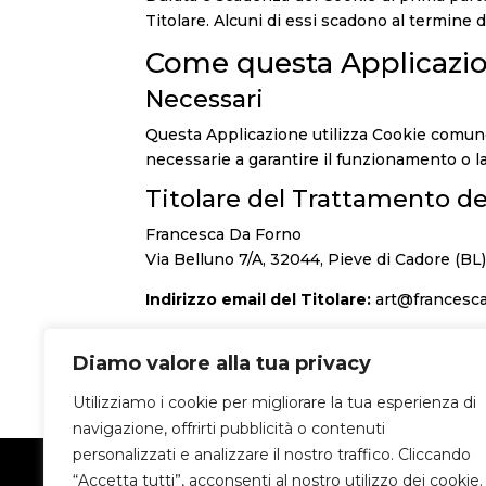
Titolare. Alcuni di essi scadono al termine 
Come questa Applicazion
Necessari
Questa Applicazione utilizza Cookie comune
necessarie a garantire il funzionamento o la 
Titolare del Trattamento de
Francesca Da Forno
Via Belluno 7/A, 32044, Pieve di Cadore (BL
Indirizzo email del Titolare:
art@francesca
Data l’oggettiva complessità di identificazio
Diamo valore alla tua privacy
ricevere ulteriori informazioni in merito all’
Utilizziamo i cookie per migliorare la tua esperienza di
navigazione, offrirti pubblicità o contenuti
personalizzati e analizzare il nostro traffico. Cliccando
Valcamonica Web Studio - © 2026
“Accetta tutti”, acconsenti al nostro utilizzo dei cookie.